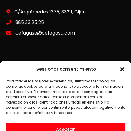
C/Arquímedes 1375, 33211, Gijón
985 33 25 25
cefagasa@cefagasa.com
Gestionar consentimiento
Para ofrecer las mejores experiencias, utilizamos tecnologías
como las cookies para almacenar y/o acceder a la información
del dispositivo. El consentimiento de estas tecnologías nos
permitirá procesar datos como el comportamiento de
navegación o las identificaciones únicas en este sitio. No
consentir o retirar el consentimiento, puede afectar negativamente
a ciertas características y funciones.
Aceptar