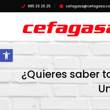
985 33 25 25
cefagasa@cefagasa.c
Abrir barra de herramientas
¿Quieres saber t
Un